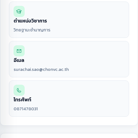
ตำแหน่งวิชาการ
วิทยฐานะชำนาญการ
อีเมล
surachai.sao@chonvc.ac.th
โทรศัพท์
0871478031