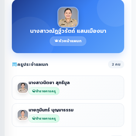
นางสาวณัฏฐ์วรัตถ์ แสนเมืองมา
หัวหน้าแผนก
ครูประจำแผนก
2 คน
นางสาวนิตยา สุทธิมูล
ข้าราชการครู
นายภูมินทร์ บุญมาธรรม
ข้าราชการครู