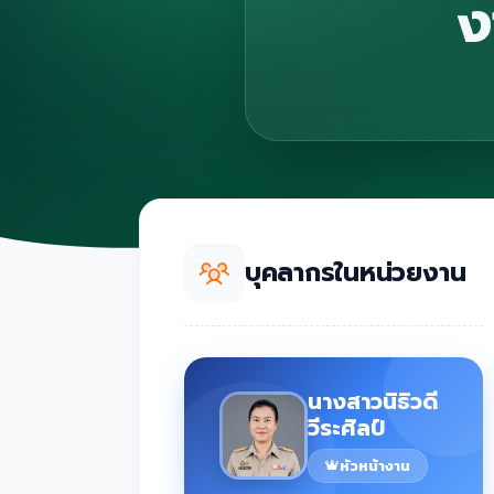
ง
บุคลากรในหน่วยงาน
นางสาวนิธิวดี
วีระศิลป์
หัวหน้างาน