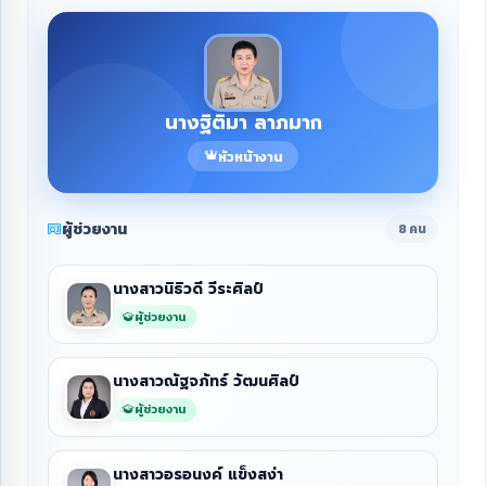
นางฐิติมา ลาภมาก
หัวหน้างาน
ผู้ช่วยงาน
8 คน
นางสาวนิธิวดี วีระศิลป์
ผู้ช่วยงาน
นางสาวณัฐจภัทร์ วัฒนศิลป์
ผู้ช่วยงาน
นางสาวอรอนงค์ แข็งสง่า